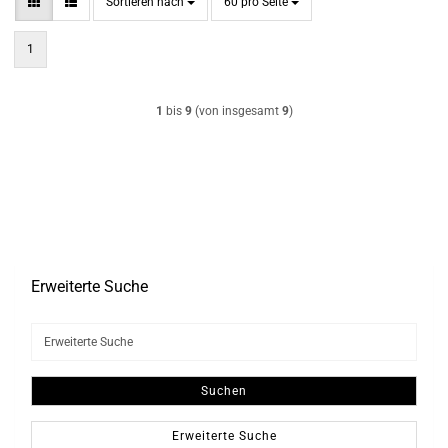
Sortieren nach
pro Seite
Sortieren nach
60 pro Seite
1
1
bis
9
(von insgesamt
9
)
Erweiterte Suche
Erweiterte
Suche
Suchen
Erweiterte Suche