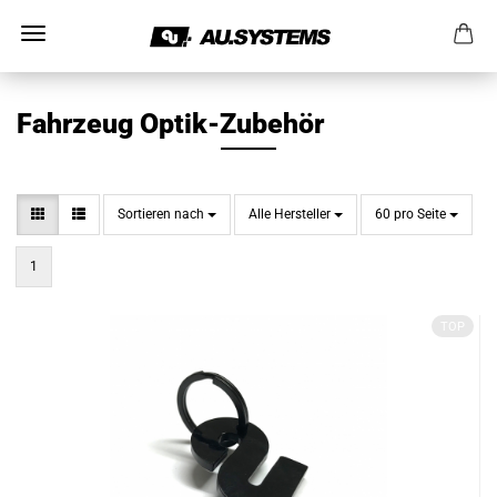
Fahrzeug Optik-Zubehör
Sortieren nach
pro Seite
pro Seite
Sortieren nach
Alle Hersteller
60 pro Seite
1
TOP