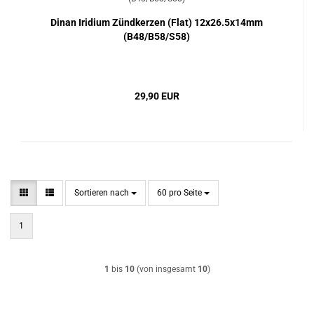
Dinan Iridium Zündkerzen (Flat) 12x26.5x14mm
(B48/B58/S58)
29,90 EUR
Sortieren nach
pro Seite
Sortieren nach
60 pro Seite
1
1
bis
10
(von insgesamt
10
)