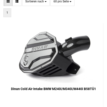
Sortieren nach
pro Seite
Sortieren nach
60 pro Seite
1
Dinan Cold Air Intake BMW M240i/M340i/M440i B58TÜ1