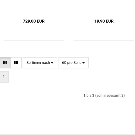
729,00 EUR
19,90 EUR
Sortieren nach
pro Seite
Sortieren nach
60 pro Seite
1
1
bis
3
(von insgesamt
3
)