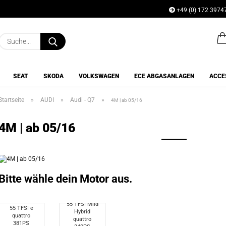
+49 (0) 172 3974
Lieferland
Suche...
E-Mai
SEAT
SKODA
VOLKSWAGEN
ECE ABGASANLAGEN
ACCE
Pass
Startseite
»
AUDI
»
Audi - Q7
»
4M | ab 05/16
4M | ab 05/16
Konto e
Passwo
Bitte wähle dein Motor aus.
55 TFSI Mild
55 TFSI e
Hybrid
quattro
quattro
381PS