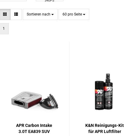
340PS
Sortieren nach
pro Seite
Sortieren nach
60 pro Seite
1
APR Carbon Intake
K&N Reinigungs-Kit
3.0T EA839 SUV
für APR Luftfilter