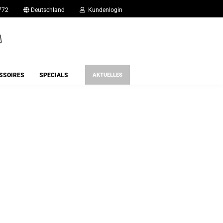
772
Deutschland
Kundenlogin
l
SSOIRES
SPECIALS
AKTUELLES
wort
rstellen
rt vergessen?