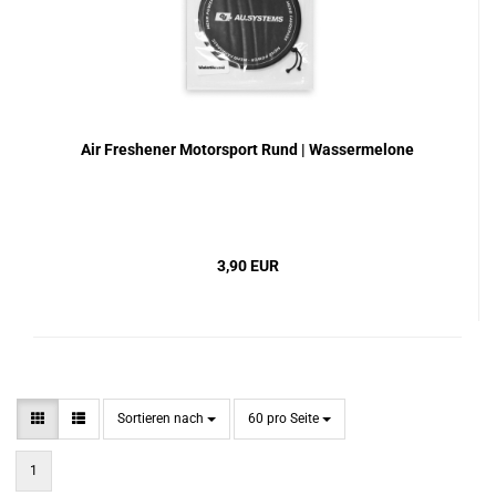
Air Freshener Motorsport Rund | Wassermelone
3,90 EUR
Sortieren nach
pro Seite
Sortieren nach
60 pro Seite
1