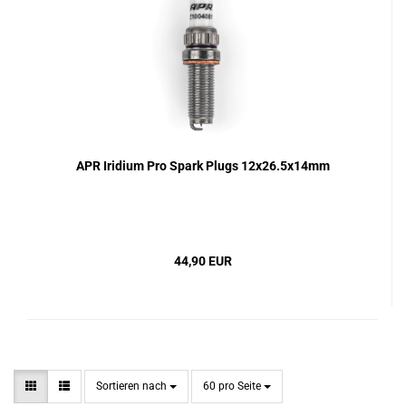
APR Iridium Pro Spark Plugs 12x26.5x14mm
44,90 EUR
Sortieren nach
pro Seite
Sortieren nach
60 pro Seite