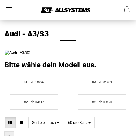
Audi - A3/S3
Bitte wähle dein Modell aus.
8L | ab 10/96
8P | ab 01/03
8V | ab 04/12
8Y | ab 03/20
Sortieren nach
pro Seite
Sortieren nach
60 pro Seite