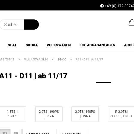
+49 (0) 172 3974
Lieferland
Suche...
E-Mai
SEAT
SKODA
VOLKSWAGEN
ECE ABGASANLAGEN
ACCE
Pass
Startseite
»
VOLKSWAGEN
»
T-Roc
»
A11 - D11 | ab 11/17
A11 - D11 | ab 11/17
Konto e
Passwo
1.5TSI |
2.0TSI 190PS
2.0TSI 190PS
R 2.0TSI
150PS
| DKZA
| DNNA
300PS | DNFC