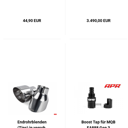
14x26.5x16mm
EA888 GEN 3 inkl.
Motorsoftware
44,90 EUR
3.490,00 EUR
Endrohrblenden
Boost Tap für MQB
(Tips) in versch.
EA888 Gen 3