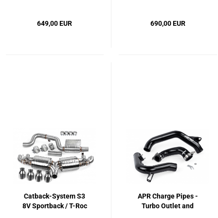
649,00 EUR
690,00 EUR
Catback-System S3
APR Charge Pipes -
8V Sportback / T-Roc
Turbo Outlet and
Throttle Body - MQB