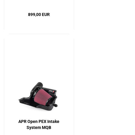
899,00 EUR
APR Open PEX Intake
System MQB
1.8T/2.0T EA888 GEN