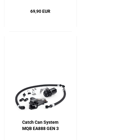
69,90 EUR
Catch Can System
MQB EA888 GEN 3
1.8T / 2.0T