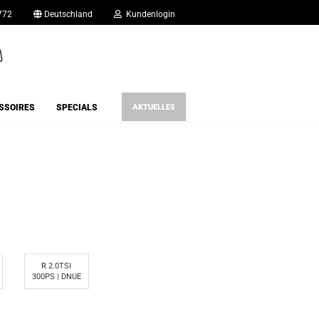
772
Deutschland
Kundenlogin
l
SSOIRES
SPECIALS
AKTUELLES
wort
rstellen
rt vergessen?
R 2.0TSI
300PS | DNUE