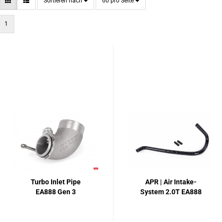
Sortieren nach
pro Seite
Sortieren nach
60 pro Seite
1
Turbo Inlet Pipe
APR | Air Intake-
EA888 Gen 3
System 2.0T EA888
Gen 3 |
Kühlerschlauch